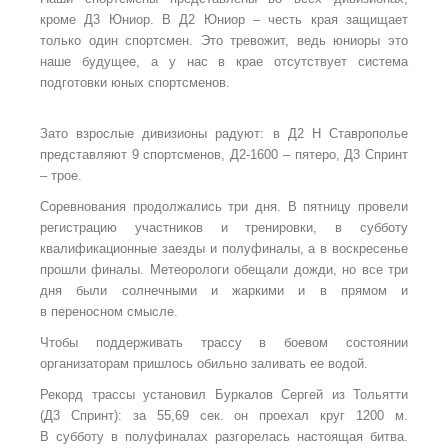
кроме Д3
Юниор. В
Д2
Юниор – честь края защищает
только один спортсмен. Это тревожит, ведь юниоры это
наше будущее, а
у
нас в
крае отсутствует система
подготовки юных спортсменов.
Зато взрослые дивизионы радуют: в
Д2
Н Ставрополье
представляют 9
спортсменов, Д2-1600 – пятеро, Д3
Спринт
– трое.
Соревнования продолжались три дня. В
пятницу провели
регистрацию участников и тренировки, в
субботу
квалификационные заезды и полуфиналы, а
в
воскресенье
прошли финалы. Метеорологи обещали дожди, но
все
три
дня были солнечными и жаркими и в
прямом и
в
переносном смысле.
Чтобы поддерживать трассу в
боевом состоянии
организаторам пришлось обильно заливать ее
водой.
Рекорд трассы установил Буркалов Сергей из
Тольятти
(Д3
Спринт): за
55,69
сек. он
проехал круг 1200
м.
В
субботу в
полуфиналах разгорелась настоящая битва.