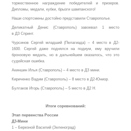
торжественное награждение победителей и призеров.
Дипломы, медали, кубки, брызги шампанского!
Наши спортсмены достойно представили Ставрополье.
Деликатный Денис (Ставрополь) завоевал 1
место
в
Д3
Спринт.
Чурсинов Сергей младший (Пелагиада) – 4
место в
Д2-
1600. Сергей даже поднялся на подиум, ему
вручили
бронзовую медаль, но
в
дальнейшем оказалось, что это
судейская ошибка.
Акиншин Илья (Ставрополь) – 4
место в
Д3
мини.
Кириченко Вадим (Ставрополь) – 8
место в
Д2-Юниор.
Булгаков Игорь (Ставрополь) – 5
место в
Д2
Н.
Итоги соревнований:
Этап первенства России
Д3-Мини
1 – Березной Василий (Зеленоград)