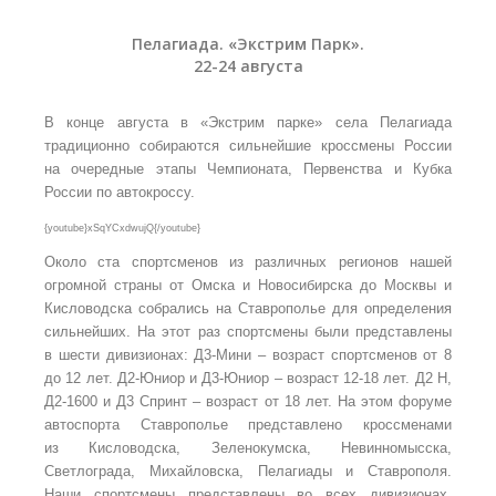
Пелагиада. «Экстрим Парк».
22-24 августа
В конце августа в
«Экстрим парке» села Пелагиада
традиционно собираются сильнейшие кроссмены России
на
очередные этапы Чемпионата, Первенства и Кубка
России по
автокроссу.
{youtube}xSqYCxdwujQ
{/youtube}
Около ста спортсменов из
различных регионов нашей
огромной страны от
Омска и Новосибирска до
Москвы и
Кисловодска собрались на
Ставрополье для
определения
сильнейших. На
этот раз спортсмены были представлены
в
шести дивизионах: Д3-Мини – возраст спортсменов от
8
до
12
лет. Д2-Юниор и Д3-Юниор – возраст 12-18
лет. Д2
Н,
Д2-1600 и Д3
Спринт – возраст от
18
лет. На этом форуме
автоспорта Ставрополье представлено кроссменами
из
Кисловодска, Зеленокумска, Невинномысска,
Светлограда, Михайловска, Пелагиады и Ставрополя.
Наши спортсмены представлены во
всех дивизионах,