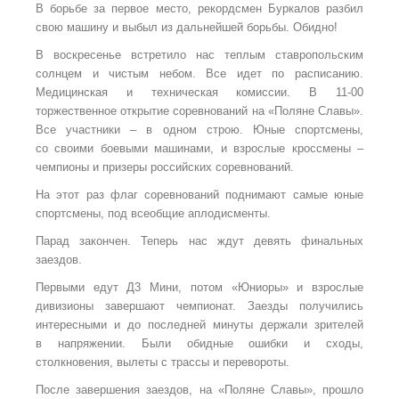
В
борьбе за
первое место, рекордсмен Буркалов разбил
свою машину и выбыл из
дальнейшей борьбы. Обидно!
В воскресенье встретило нас теплым ставропольским
солнцем и чистым небом. Все
идет по
расписанию.
Медицинская и техническая комиссии. В
11-00
торжественное открытие соревнований на
«Поляне Славы».
Все
участники – в
одном строю. Юные спортсмены,
со
своими боевыми машинами, и взрослые кроссмены –
чемпионы и призеры российских соревнований.
На этот раз флаг соревнований поднимают самые юные
спортсмены, под всеобщие аплодисменты.
Парад закончен. Теперь нас ждут девять финальных
заездов.
Первыми едут Д3
Мини, потом «Юниоры» и взрослые
дивизионы завершают чемпионат. Заезды получились
интересными и до
последней минуты держали зрителей
в
напряжении. Были обидные ошибки и сходы,
столкновения, вылеты с
трассы и перевороты.
После завершения заездов, на
«Поляне Славы», прошло