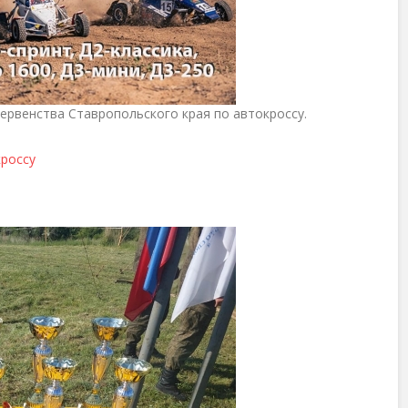
ервенства Ставропольского края по автокроссу.
кроссу