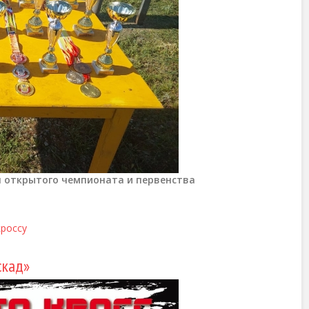
п открытого чемпионата и первенства
кроссу
скад»