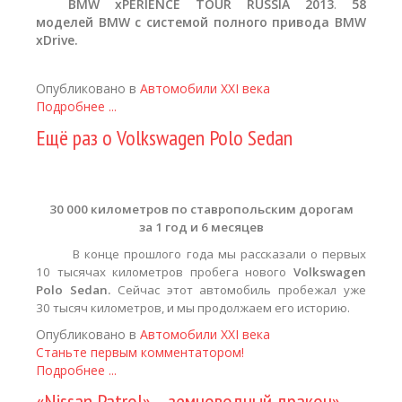
BMW
xPERIENCE
TOUR
RUSSIA 2013
.
58
моделей
BMW с системой полного привода
BMW
xDrive.
Опубликовано в
Автомобили XXI века
Подробнее ...
Ещё раз о Volkswagen Polo Sedan
30 000 километров
по ставропольским дорогам
за 1 год и 6 месяцев
В конце прошлого года мы рассказали
о первых
10 тысячах километров пробега нового
Volkswagen
Polo
Sedan
.
Сейчас этот автомобиль пробежал уже
30 тысяч километров, и мы продолжаем его историю.
Опубликовано в
Автомобили XXI века
Станьте первым комментатором!
Подробнее ...
«Nissan Patrol» – земноводный дракон»