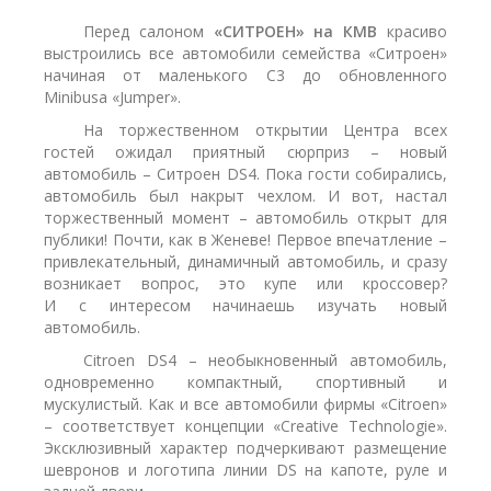
Перед салоном
«СИТРОЕН» на КМВ
красиво
выстроились все автомобили семейства «Ситроен»
начиная от маленького С3 до обновленного
Minibusа «Jumper».
На торжественном открытии Центра всех
гостей ожидал приятный сюрприз – новый
автомобиль – Ситроен DS4. Пока гости собирались,
автомобиль был накрыт чехлом. И вот, настал
торжественный момент – автомобиль открыт для
публики! Почти, как в Женеве! Первое впечатление –
привлекательный, динамичный автомобиль, и сразу
возникает вопрос, это купе или кроссовер?
И с интересом начинаешь изучать новый
автомобиль.
Citroen DS4 – необыкновенный автомобиль,
одновременно компактный, спортивный и
мускулистый. Как и все автомобили фирмы «Citroen»
– соответствует концепции «Creative Technologie».
Эксклюзивный характер подчеркивают размещение
шевронов и логотипа линии DS на капоте, руле и