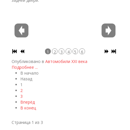
задней двери.
1
2
3
4
5
6
Опубликовано в
Автомобили XXI века
Подробнее ...
В начало
Назад
1
2
3
Вперёд
В конец
Страница 1 из 3