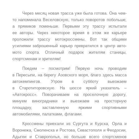
Через месяц новая трасса уже была готова. Она чем-
то напоминала Веселовскую, только поворотов побольше,
а прямиков поменьше. Первыми эту трассу испытали
ее авторы. Через некоторое время в этом же карьере
проложили трассу мотокроссмены. Вот так общими
усилиями заброшенный карьер превратился в центр авто-
мото спорта. Отличный подарок жителям станицы,
спортсменам и зрителям!
Поедем – посмотрим! Первую ночь проводим
в Пересыпи, на берегу Азовского моря, благо здесь масса
автокемпингов. Утром в субботу выезжаем
в Старотиторовскую. На шоссе яркий указатель –
«Автокросс». Поворачиваем на проселочную дорогу,
минуем виноградники и выезжаем на просторную
площадку, заставленную яркими спортивными
автомобилями, палатками, флагами.
Кроссмены приехали из Сургута и Курска, Орла и
Воронежа, Смоленска и Ростова, Севастополя и Феодосии,
Адыгеи и Ставрополья, но больше всего спортсменов