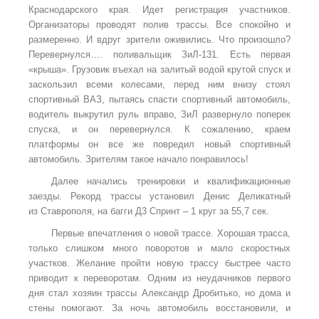
Краснодарского края. Идет регистрация участников.
Организаторы проводят полив трассы. Все спокойно и
размеренно. И вдруг зрители оживились. Что произошло?
Перевернулся…. поливальщик ЗиЛ-131. Есть первая
«крыша». Грузовик въехал на залитый водой крутой спуск и
заскользил всеми колесами, перед ним внизу стоял
спортивный ВАЗ, пытаясь спасти спортивный автомобиль,
водитель выкрутил руль вправо, ЗиЛ развернуло поперек
спуска, и он перевернулся. К сожалению, краем
платформы он все же повредил новый спортивный
автомобиль. Зрителям такое начало понравилось!
Далее начались тренировки и квалификационные
заезды. Рекорд трассы установил Денис Деликатный
из Ставрополя, на багги Д3 Спринт – 1 круг за 55,7 сек.
Первые впечатления о новой трассе. Хорошая трасса,
только слишком много поворотов и мало скоростных
участков. Желание пройти новую трассу быстрее часто
приводит к переворотам. Одним из неудачников первого
дня стал хозяин трассы Александр Дробитько, но дома и
стены помогают. За ночь автомобиль восстановили, и