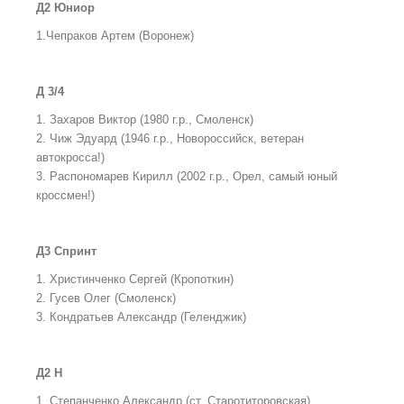
Д2 Юниор
1.Чепраков Артем (Воронеж)
Д 3/4
1. Захаров Виктор (1980 г.р., Смоленск)
2. Чиж Эдуард (1946 г.р., Новороссийск, ветеран
автокросса!)
3. Распономарев Кирилл (2002 г.р., Орел, самый юный
кроссмен!)
Д3 Спринт
1. Христинченко Сергей (Кропоткин)
2. Гусев Олег (Смоленск)
3. Кондратьев Александр (Геленджик)
Д2 Н
1. Степанченко Александр (ст. Старотиторовская)