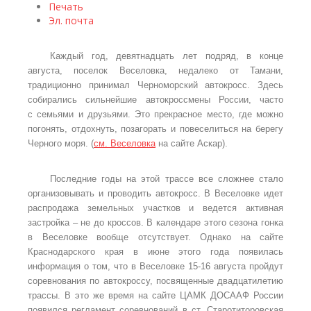
Печать
Эл. почта
Каждый год, девятнадцать лет подряд, в конце
августа, поселок Веселовка, недалеко от Тамани,
традиционно принимал Черноморский автокросс. Здесь
собирались сильнейшие автокроссмены России, часто
с семьями и друзьями. Это прекрасное место, где можно
погонять, отдохнуть, позагорать и повеселиться на берегу
Черного моря. (
см. Веселовка
на сайте Аскар).
Последние годы на этой трассе все сложнее стало
организовывать и проводить автокросс. В Веселовке идет
распродажа земельных участков и ведется активная
застройка – не до кроссов. В календаре этого сезона гонка
в Веселовке вообще отсутствует. Однако на сайте
Краснодарского края в июне этого года появилась
информация о том, что в Веселовке 15-16 августа пройдут
соревнования по автокроссу, посвященные двадцатилетию
трассы. В это же время на сайте ЦАМК ДОСААФ России
появился регламент соревнований в ст. Старотиторовская