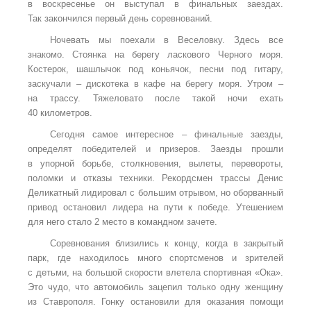
в воскресенье он выступал в финальных заездах.
Так закончился первый день соревнований.
Ночевать мы поехали в Веселовку. Здесь все
знакомо. Стоянка на берегу ласкового Черного моря.
Костерок, шашлычок под коньячок, песни под гитару,
заскучали – дискотека в кафе на берегу моря. Утром –
на трассу. Тяжеловато после такой ночи ехать
40 километров.
Сегодня самое интересное – финальные заезды,
определят победителей и призеров. Заезды прошли
в упорной борьбе, столкновения, вылеты, перевороты,
поломки и отказы техники. Рекордсмен трассы Денис
Деликатный лидировал с большим отрывом, но оборванный
привод остановил лидера на пути к победе. Утешением
для него стало 2 место в командном зачете.
Соревнования близились к концу, когда в закрытый
парк, где находилось много спортсменов и зрителей
с детьми, на большой скорости влетела спортивная «Ока».
Это чудо, что автомобиль зацепил только одну женщину
из Ставрополя. Гонку остановили для оказания помощи