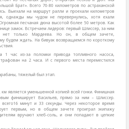
льшой Брат». Всего 70-80 километров по астраханской
ись. Выехали на маршрут ралли и проехали километров
ая, однажды мы чудом не перевернулись, хотя ехали
 Огромная песчаная дюна высотой более 50 метров. Как
нице замок. Встречаем лидеров: первый Шлиссер, за ним
, нет только Мардеева. Но он, в общем зачете,
ому будем ждать. На бивуак возвращаемся по короткому
ьствия.
а 1 час из-за поломки привода топливного насоса,
штрафован на 2 часа. И с первого места переместился
арабаны, тяжелый был этап.
2 км является уменьшенной копией всей гонки. Финишная
рвым финиширует Васильев, прямо за ним – Шлиссер.
всего16 минут и 33 секунды. Через некоторое время
ует первым, но в общем зачете проиграл экипажу
дителям вручают хлеб-соль, и они попадают в цепкие