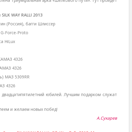
овлена Триумфальная арка «Шелкового пути». Тут пройдет
и
SILK
WAY
RALLI 2013
ин (Россия), багги Шлиссер
 G-Force-Proto
ta HiLux
 КАМАЗ 4326
 КАМАЗ 4326
усь) МАЗ 5309RR
МАЗ 4326
т двадцатипятилетний юбилей. Лучшим подарком служат
леем и желаем новых побед!
А.Сухарев