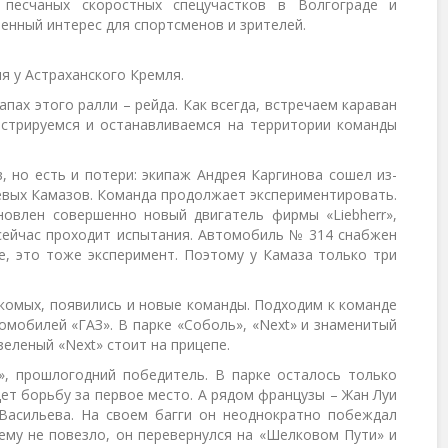
 песчаных скоростных спецучастков в Волгограде и
енный интерес для спортсменов и зрителей.
я у Астраханского Кремля.
ах этого ралли – рейда. Как всегда, встречаем караван
гистрируемся и останавливаемся на территории команды
, но есть и потери: экипаж Андрея Каргинова сошел из-
оевых Камазов. Команда продолжает экспериментировать.
овлен совершенно новый двигатель фирмы «Liebherr»,
сейчас проходит испытания. Автомобиль № 314 снабжен
е, это тоже эксперимент. Поэтому у Камаза только три
акомых, появились и новые команды. Подходим к команде
томобилей «ГАЗ». В парке «Соболь», «Neхt» и знаменитый
зеленый «Neхt» стоит на прицепе.
o», прошлогодний победитель. В парке осталось только
ет борьбу за первое место. А рядом французы – Жан Луи
 Васильева. На своем багги он неоднократно побеждал
 ему не повезло, он перевернулся на «Шелковом Пути» и