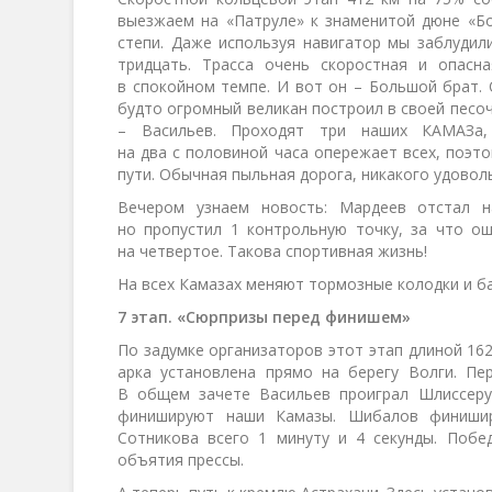
выезжаем на «Патруле» к знаменитой дюне «Бо
степи. Даже используя навигатор мы заблудил
тридцать. Трасса очень скоростная и опасн
в спокойном темпе. И вот он – Большой брат.
будто огромный великан построил в своей песоч
– Васильев. Проходят три наших КАМАЗа
на два с половиной часа опережает всех, поэт
пути. Обычная пыльная дорога, никакого удовол
Вечером узнаем новость: Мардеев отстал н
но пропустил 1 контрольную точку, за что о
на четвертое. Такова спортивная жизнь!
На всех Камазах меняют тормозные колодки и б
7 этап. «Сюрпризы перед финишем»
По задумке организаторов этот этап длиной 16
арка установлена прямо на берегу Волги. Пе
В общем зачете Васильев проиграл Шлиссеру 
финишируют наши Камазы. Шибалов финишир
Сотникова всего 1 минуту и 4 секунды. Побе
объятия прессы.