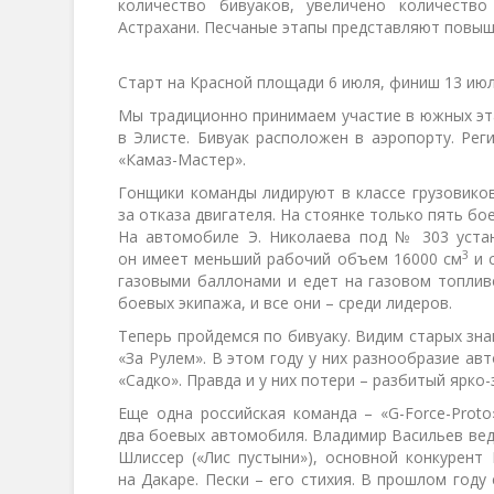
количество бивуаков, увеличено количество
Астрахани. Песчаные этапы представляют повыш
Старт на Красной площади 6 июля, финиш 13 июл
Мы традиционно принимаем участие в южных этап
в Элисте. Бивуак расположен в аэропорту. Ре
«Камаз-Мастер».
Гонщики команды лидируют в классе грузовиков
за отказа двигателя. На стоянке только пять б
На автомобиле Э. Николаева под № 303 устан
3
он имеет меньший рабочий объем 16000 см
и 
газовыми баллонами и едет на газовом топлив
боевых экипажа, и все они – среди лидеров.
Теперь пройдемся по бивуаку. Видим старых зн
«За Рулем». В этом году у них разнообразие ав
«Садко». Правда и у них потери – разбитый ярко-
Еще одна российская команда – «G-Force-Prot
два боевых автомобиля. Владимир Васильев вед
Шлиссер («Лис пустыни»), основной конкурент
на Дакаре. Пески – его стихия. В прошлом году