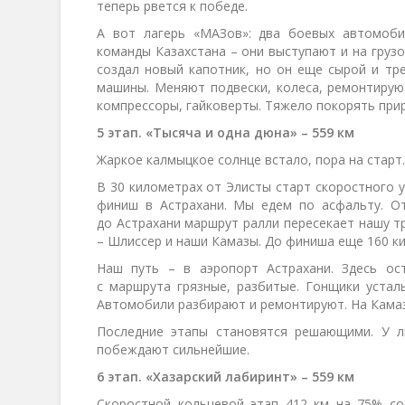
теперь рвется к победе.
А вот лагерь «МАЗов»: два боевых автомоби
команды Казахстана – они выступают и на грузо
создал новый капотник, но он еще сырой и тр
машины. Меняют подвески, колеса, ремонтируют
компрессоры, гайковерты. Тяжело покорять приро
5 этап. «Тысяча и одна дюна» – 559 км
Жаркое калмыцкое солнце встало, пора на старт.
В 30 километрах от Элисты старт скоростного у
финиш в Астрахани. Мы едем по асфальту. От
до Астрахани маршрут ралли пересекает нашу т
– Шлиссер и наши Камазы. До финиша еще 160 к
Наш путь – в аэропорт Астрахани. Здесь ост
с маршрута грязные, разбитые. Гонщики устал
Автомобили разбирают и ремонтируют. На Камаз
Последние этапы становятся решающими. У лю
побеждают сильнейшие.
6 этап. «Хазарский лабиринт» – 559 км
Скоростной кольцевой этап 412 км на 75% со