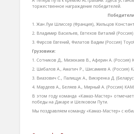
А теперь путь к кремлю Астрахани. Здесь устан
торжественное награждение победителей.
Победител
1. Жан Луи Шлиссер (Франция), Жильцов Констант
2. Владимир Васильев, Евтехов Виталий (Россия)
3. Фирсов Евгений, Филатов Вадим (Россия) Toyo
Грузовики:
1. Сотников Д., Мизюкаев В., Аферин А. (Россия)
2. Шибалов А., Аматич Р., Шисамиев А. (Россия)
3. Виазович С., Палищук А., Викхренка Д. (Белар
4. Мардеев А., Беляев А., Мирный А. (Россия) КА
В этом году команда «Камаз-Мастер» отмечае
победы на Дакаре и Шелковом Пути.
Мы поздравляем команду «Камаз-Мастер» с юби