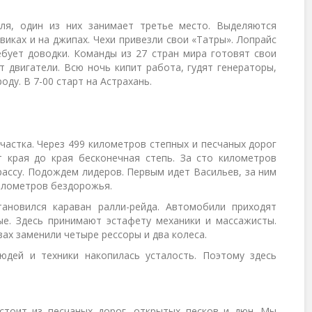
ля, один из них занимает третье место. Выделяются
виках и на джипах. Чехи привезли свои «Татры». Лопрайс
ебует доводки. Команды из 27 стран мира готовят свои
 двигатели. Всю ночь кипит работа, гудят генераторы,
ду. В 7-00 старт на Астрахань.
частка. Через 499 километров степных и песчаных дорог
 края до края бесконечная степь. За сто километров
рассу. Подождем лидеров. Первым идет Васильев, за ним
илометров бездорожья.
ановился караван ралли-рейда. Автомобили приходят
ые. Здесь принимают эстафету механики и массажисты.
ах заменили четыре рессоры и два колеса.
дей и техники накопилась усталость. Поэтому здесь
стоит из песчаных дорог, открытых песков и дюн. Мы