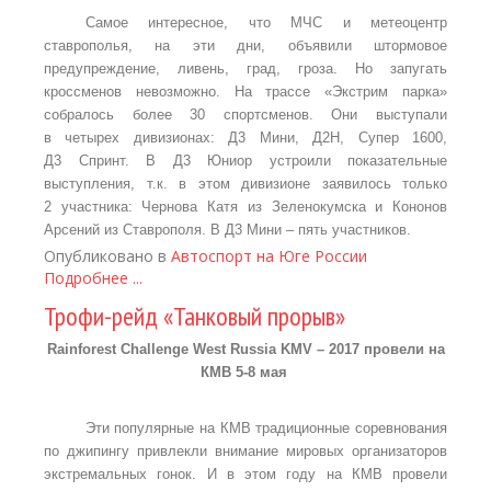
Самое интересное, что МЧС и метеоцентр
ставрополья, на эти дни, объявили штормовое
предупреждение, ливень, град, гроза. Но запугать
кроссменов невозможно. На трассе «Экстрим парка»
собралось более 30 спортсменов. Они выступали
в четырех дивизионах: Д3 Мини, Д2Н, Супер 1600,
Д3 Спринт. В Д3 Юниор устроили показательные
выступления, т.к. в этом дивизионе заявилось только
2 участника: Чернова Катя из Зеленокумска и Кононов
Арсений из Ставрополя. В Д3 Мини – пять участников.
Опубликовано в
Автоспорт на Юге России
Подробнее ...
Трофи-рейд «Танковый прорыв»
Rainforest Challenge West Russia KMV – 2017
провели
на
КМВ
5-8
мая
Эти популярные на КМВ традиционные соревнования
по джипингу привлекли внимание мировых организаторов
экстремальных гонок. И в этом году на КМВ провели