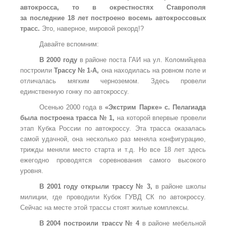
автокросса, то в окрестностях Ставрополя
за последние 18 лет построено восемь автокроссовых
трасс.
Это, наверное, мировой рекорд!?
Давайте вспомним:
В 2000 году
в районе поста ГАИ на ул. Коломийцева
построили
Трассу № 1-А,
она находилась на ровном поле и
отличалась мягким черноземом. Здесь провели
единственную гонку по автокроссу.
Осенью 2000 года в
«Экстрим Парке» с. Пелагиада
была построена трасса № 1,
на которой впервые провели
этап Кубка России по автокроссу. Эта трасса оказалась
самой удачной, она несколько раз меняла конфигурацию,
трижды меняли место старта и т.д. Но все 18 лет здесь
ежегодно проводятся соревнования самого высокого
уровня.
В 2001 году открыли трассу № 3,
в районе школы
милиции, где проводили Кубок ГУВД СК по автокроссу.
Сейчас на месте этой трассы стоят жилые комплексы.
В 2004 построили трассу № 4
в районе мебельной