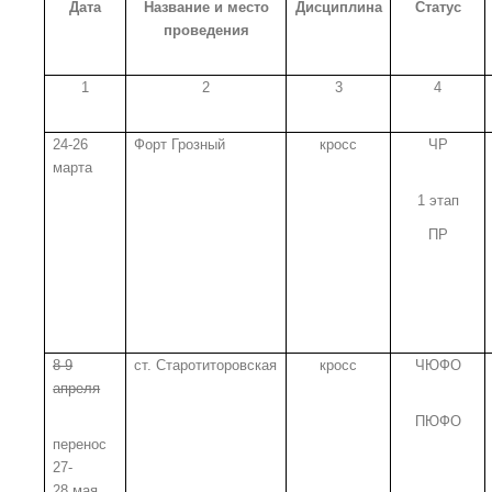
Дата
Название и место
Дисциплина
Статус
проведения
1
2
3
4
24-26
Форт Грозный
кросс
ЧР
марта
1 этап
ПР
8-9
ст. Старотиторовская
кросс
ЧЮФО
апреля
ПЮФО
перенос
27-
28 мая