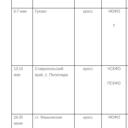
6-7 мая
Гуково
кросс
ЧЮФО
Т
13-14
Ставропольский
кросс
ЧСКФО
мая
край, с. Пелагиада
ПСКФО
24-25
ст. Маныческая
кросс
ЧЮФО
июня