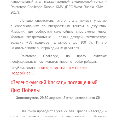
национальный этап международной внедорожной гонки –
Rainforest
Challenge
Russia
KMV
(
RFC
West
Russia
KMV
–
2017).
Лучшие спортсмены этого этапа примут участие
в соревнованиях по внедорожным гонкам в джунглях
Малазии, где соберутся сильнейшие спортсмены мира.
Условия экстремальные – сезон дождей, температура
воздуха +38 градусов, влажность до 100 %. И это
на автомобилях в непроходимых джунглях.
Rainforest
Challenge
, по праву считают
неофициальным чемпионатом мира по трофи-рейдам.
Опубликовано в
Автоспорт на Юге России
Подробнее ...
«Зеленокумский Каскад» посвященный
Дню Победы
Зеленокумск. 29-30 апреля. 2 этап чемпионата СК
Эта гонка проводится уже 27 лет. Трасса «Каскад» –
одна из самых сложных и интересных в России.