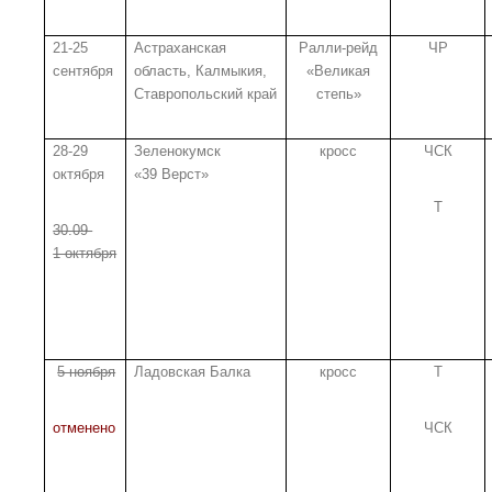
21-25
Астраханская
Ралли-рейд
ЧР
сентября
область, Калмыкия,
«Великая
Ставропольский край
степь»
28-29
Зеленокумск
кросс
ЧСК
октября
«39 Верст»
Т
30.09-
1 октября
5 ноября
Ладовская Балка
кросс
Т
отменено
ЧСК