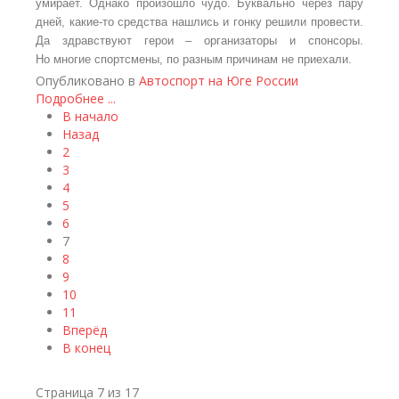
умирает. Однако произошло чудо. Буквально через пару
дней, какие-то средства нашлись и гонку решили провести.
Да здравствуют герои – организаторы и спонсоры.
Но многие спортсмены, по разным причинам не приехали.
Опубликовано в
Автоспорт на Юге России
Подробнее ...
В начало
Назад
2
3
4
5
6
7
8
9
10
11
Вперёд
В конец
Страница 7 из 17