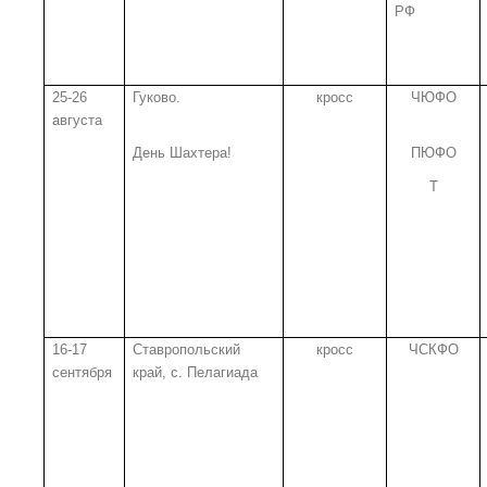
РФ
25-26
Гуково.
кросс
ЧЮФО
августа
День Шахтера!
ПЮФО
Т
16-17
Ставропольский
кросс
ЧСКФО
сентября
край, с. Пелагиада