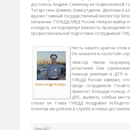
досталось Андрею Семенову из подмосковной Го
Татарстана Шамиль Шамсутдинов. Дипломы и кл
вручил Главный государственный инспектор без
начальник ГУОБДД МВД России генерал-майор п
конкурса, он подчеркнул важность проведения 
профессиональной подготовки сотрудников ГИБ
Честь нашего края на этом 
Он оказался в «золотой» сер
«Виктор Нилов подчеркн
испытания. Они соревнова
помощи раненым в ДТП и э
ГИБДД России заверил, что
Александр Козюр...
среди сотрудников Госавт
приносят большую пользу, 
ДПС, выявить слабые места
сказал он. Глава ГИБДД поздравил победител
пожелав им успехов в службе и новых достижени
{social}