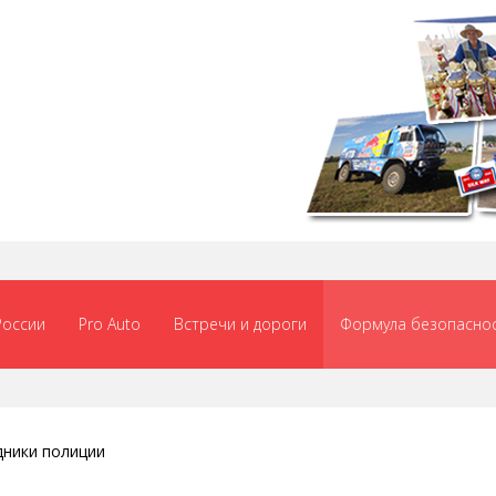
России
Pro Auto
Встречи и дороги
Формула безопасно
дники полиции