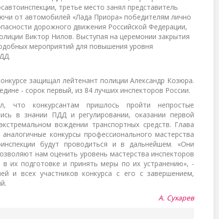
савтоинспекции, третье место занял представитель
ючи от автомобилей «Лада Приора» победителям лично
опасности дорожного движения Российской Федерации,
олиции Виктор Нилов. Выступая на церемонии закрытия
подобных мероприятий для повышения уровня
ДД.
конкурсе защищал лейтенант полиции Александр Козюра.
едине - сорок первый, из 84 лучших инспекторов России.
ул, что конкурсантам пришлось пройти непростые
лись в знании ПДД и регулировании, оказании первой
кстремальном вождении транспортных средств. Глава
 аналогичные конкурсы профессионального мастерства
оинспекции будут проводиться и в дальнейшем. «Они
позволяют нам оценить уровень мастерства инспекторов
 в их подготовке и принять меры по их устранению», -
ей и всех участников конкурса с его с завершением,
й.
А. Сухарев