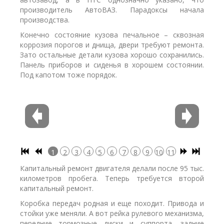
производитель АвтоВАЗ. Парадоксы начала
производства.
Конечно состояние кузова печальное – сквозная
коррозия порогов и днища, двери требуют ремонта.
Зато остальные детали кузова хорошо сохранились.
Панель приборов и сиденья в хорошем состоянии.
Под капотом тоже порядок.
1
2
3
4
5
6
7
8
9
10
11
12
13
14
15
16
17
Капитальный ремонт двигателя делали после 95 тыс.
километров пробега. Теперь требуется второй
капитальный ремонт.
Коробка передач родная и еще походит. Привода и
стойки уже меняли. А вот рейка рулевого механизма,
передние тормозные диски и суппорта, задние