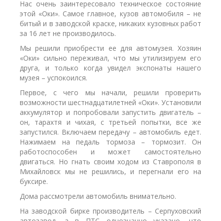
Нас очень заинтересовало техническое состояние
этой «Оки». Самое главное, кузов автомобиля – не
битый и в заводской краске, никаких кузовных работ
за 16 лет не производилось.
Мы решили приобрести ее для автомузея. Хозяин
«Оки» сильно переживал, что мы утилизируем его
друга, и только когда увидел экспонаты нашего
музея – успокоился.
Первое, с чего мы начали, решили проверить
возможности шестнадцатилетней «Оки». Установили
аккумулятор и попробовали запустить двигатель –
он, тарахтя и чихая, с третьей попытки, все же
запустился. Включаем передачу – автомобиль едет.
Нажимаем на педаль тормоза – тормозит. Он
работоспособен и может самостоятельно
двигаться. Но гнать своим ходом из Ставрополя в
Михайловск мы не решились, и перегнали его на
буксире.
Дома рассмотрели автомобиль внимательно.
На заводской бирке производитель – Серпуховский
автозавод, а в ПТС однозначно указано, что