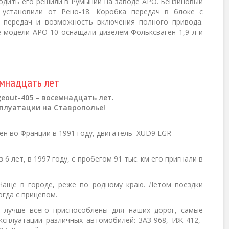
одить его решили в Румынии на заводе АРО. Бензиновый
установили от Рено-18. Коробка передач в блоке с
 передач и возможность включения полного привода.
 модели АРО-10 оснащали дизелем Фольксваген 1,9 л и
емнадцать лет
geout-405 – восемнадцать лет.
плуатации на Ставрополье!
н во Франции в 1991 году, двигатель–XUD9 EGR
6 лет, в 1997 году, с пробегом 91 тыс. км его пригнали в
 Чаще в городе, реже по родному краю. Летом поездки
огда с прицепом.
 лучше всего приспособлены для наших дорог, самые
сплуатации различных автомобилей: ЗАЗ-968, ИЖ 412,-