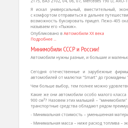
2175, ВАЗ 2102, 04, 06, 07, Mercedes 190 D, ARO-
Я искал универсальный, вместительный, эк
с комфортом отправиться в дальнее путешестви
возможность буксировать прицеп. Пежо-405 ок
называем его «Пыжик».
Опубликовано в
Автомобили XX века
Подробнее ...
Минимобили СССР и России!
Автомобили нужны разные, и большие и маленьк
Сегодня отечественные и зарубежные фирмы
автомобилей от малютки "Smart" до громадины 
Чем больше выбор, тем полнее можно удовлетво
Какие же они автомобили особо малого класса 1
3
900 см
? Назовем этих малышей – "минимобили"
транспортные средства обладают рядом преиму
- Минимальная стоимость – уменьшенная матери
- Минимальная масса – ниже расход топлива – э