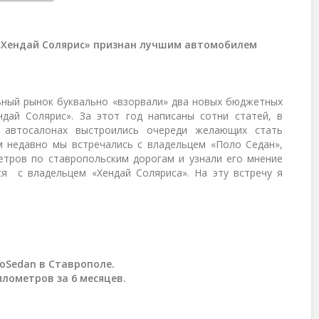
 «Хендай Солярис» признан лучшим автомобилем
ьный рынок буквально «взорвали» два новых бюджетных
дай Солярис». За этот год написаны сотни статей, в
 автосалонах выстроились очереди желающих стать
м недавно мы встречались с владельцем «Поло Седан»,
етров по ставропольским дорогам и узнали его мнение
ся с владельцем «Хендай Соляриса». На эту встречу я
lo
Sedan в Ставрополе.
илометров за 6 месяцев.