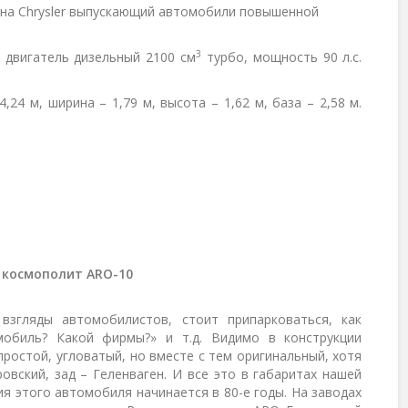
ерна Chrysler выпускающий автомобили повышенной
3
, двигатель дизельный 2100 см
турбо, мощность 90 л.с.
,24 м, ширина – 1,79 м, высота – 1,62 м, база – 2,58 м.
 космополит
ARO-10
взгляды автомобилистов, стоит припарковаться, как
мобиль? Какой фирмы?» и т.д. Видимо в конструкции
простой, угловатый, но вместе с тем оригинальный, хотя
овский, зад – Геленваген. И все это в габаритах нашей
я этого автомобиля начинается в 80-е годы. На заводах