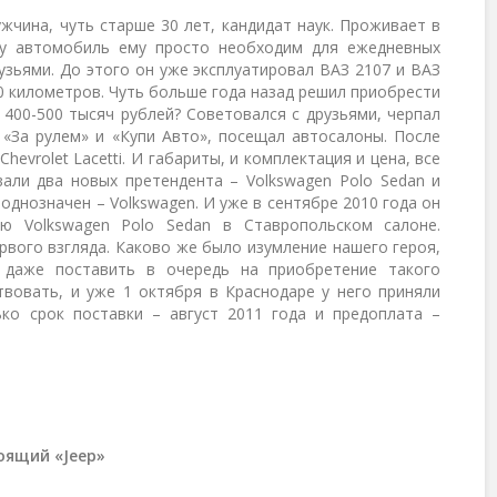
жчина, чуть старше 30 лет, кандидат наук. Проживает в
му автомобиль ему просто необходим для ежедневных
рузьями. До этого он уже эксплуатировал ВАЗ 2107 и ВАЗ
0 километров. Чуть больше года назад решил приобрести
400-500 тысяч рублей? Советовался с друзьями, черпал
«За рулем» и «Купи Авто», посещал автосалоны. После
evrolet Lacetti. И габариты, и комплектация и цена, все
вали два новых претендента – Volkswagen Polo Sedan и
 однозначен – Volkswagen. И уже в сентябре 2010 года он
ю Volkswagen Polo Sedan в Ставропольском салоне.
рвого взгляда. Каково же было изумление нашего героя,
 даже поставить в очередь на приобретение такого
твовать, и уже 1 октября в Краснодаре у него приняли
ко срок поставки – август 2011 года и предоплата –
оящий «Jeep»