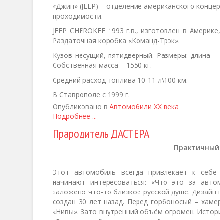
«Джип» (JEEP) – отделение американского конц
проходимости.
JEEP СHEROKEE 1993 г.в., изготовлен в Америке
Раздаточная коробка «Команд-Трэк».
Кузов несущий, пятидверный. Размеры: длина – 4
Собственная масса – 1550 кг.
Средний расход топлива 10-11 л\100 км.
В Ставрополе с 1999 г.
Опубликовано в
Автомобили XX века
Подробнее ...
Прародитель ДАСТЕРА
Практичный
Этот автомобиль всегда привлекает к себе 
начинают интересоваться: «Что это за авто
заложено что-то близкое русской душе. Дизайн 
создан 30 лет назад. Перед горбоносый – хамер
«Нивы». Зато внутренний объём огромен. Истори