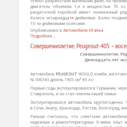
«Рено» разработали маленький джип, но произв
двигатель объёмом 1,4 л мощностью 70 л.с 
раздаточной коробкой имеет пониженный ряд
Колеса четырнадцати дюймовые. Более поздние
15-ти дюймовыми колесами.
Опубликовано в
Автомобили XX века
Подробнее ...
Cовершеннолетие. Peugeout-405 – вос
Cовершеннолетие.
Pe
Двенадцать лет экс
Автомобиль
PEUGEOUT
405GLD комби, изготовле
3
№ 000343 дизель 1905 см
85 л.с.
Первые годы эксплуатировался в Германии, через 
Ставрополь, и он стал членом нашей семьи.
Эксплуатировался автомобиль круглогодично.
в Сочи, Анапу, Краснодар, Ростов, Волгоград, ин
Раньше считалось, что советские автомобили
надежные и ремонтопригодные. Я имею опыт эк