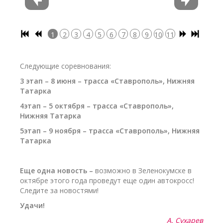
1
2
3
4
5
6
7
8
9
10
11
Следующие соревнования:
3 этап
–
8 июня
–
трасса «Ставрополь», Нижняя
Татарка
4этап
–
5 октября
–
трасса «Ставрополь»,
Нижняя Татарка
5этап
–
9 ноября
–
трасса «Ставрополь», Нижняя
Татарка
Еще одна новость
–
возможно в Зеленокумске в
октябре этого года проведут еще один автокросс!
Следите за новостями!
Удачи!
А. Сухарев