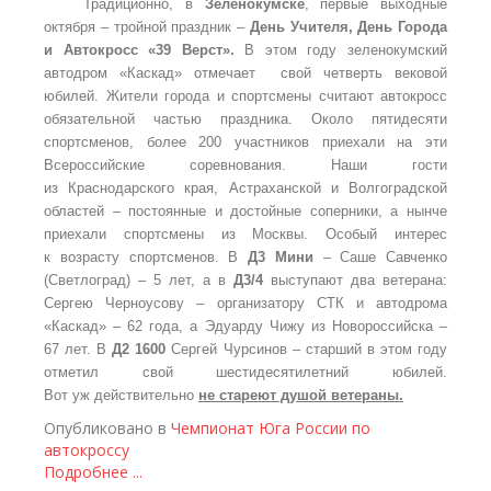
Традиционно, в
Зеленокумске
, первые выходные
октября – тройной праздник –
День Учителя, День Города
и Автокросс «39 Верст».
В этом году зеленокумский
автодром «Каскад» отмечает свой четверть вековой
юбилей. Жители города и спортсмены считают автокросс
обязательной частью праздника. Около пятидесяти
спортсменов, более 200 участников приехали на эти
Всероссийские соревнования. Наши гости
из Краснодарского края, Астраханской и Волгоградской
областей – постоянные и достойные соперники, а нынче
приехали спортсмены из Москвы. Особый интерес
к возрасту спортсменов. В
Д3 Мини
– Саше Савченко
(Светлоград) – 5 лет, а в
Д3/4
выступают два ветерана:
Сергею Черноусову – организатору СТК и автодрома
«Каскад» – 62 года, а Эдуарду Чижу из Новороссийска –
67 лет. В
Д2 1600
Сергей Чурсинов – старший в этом году
отметил свой шестидесятилетний юбилей.
Вот уж действительно
не стареют душой ветераны.
Опубликовано в
Чемпионат Юга России по
автокроссу
Подробнее ...