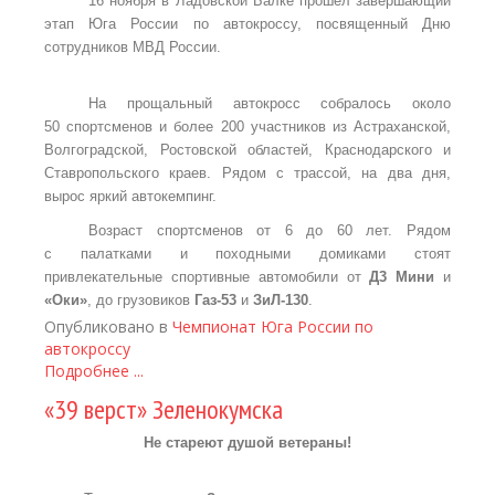
16 ноября в Ладовской Балке прошел завершающий
этап Юга России по автокроссу, посвященный Дню
сотрудников МВД России.
На прощальный автокросс собралось около
50 спортсменов и более 200 участников из Астраханской,
Волгоградской, Ростовской областей, Краснодарского и
Ставропольского краев. Рядом с трассой, на два дня,
вырос яркий автокемпинг.
Возраст спортсменов от 6 до 60 лет. Рядом
с палатками и походными домиками стоят
привлекательные спортивные автомобили от
Д3 Мини
и
«Оки»
, до грузовиков
Газ-53
и
ЗиЛ-130
.
Опубликовано в
Чемпионат Юга России по
автокроссу
Подробнее ...
«39 верст» Зеленокумска
Не стареют душой ветераны!