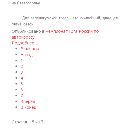
на Ставрополье .
Для зеленокумской трассы это юбилейный, двадцать
пятый сезон.
Опубликовано в
Чемпионат Юга России по
автокроссу
Подробнее ...
В начало
Назад
1
2
3
4
5
6
7
Вперёд
В конец
Страница 5 из 7