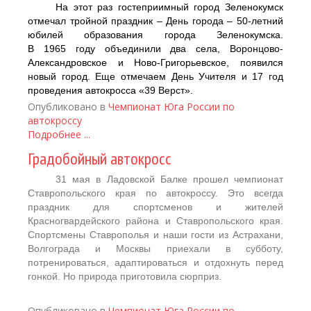
На этот раз гостеприимный город Зеленокумск
отмечал тройной праздник – День города – 50-летний
юбилей образования города Зеленокумска.
В
1965
году объединили два села, Воронцово-
Александровское и Ново-Григорьевское, появился
новый город. Еще отмечаем День Учителя и 17
год
проведения автокросса «39
Верст».
Опубликовано в
Чемпионат Юга России по
автокроссу
Подробнее ...
Градобойный автокросс
31 мая в Ладовской Балке прошел чемпионат
Ставропольского края по автокроссу. Это всегда
праздник для спортсменов и жителей
Красногвардейского района и Ставропольского края.
Спортсмены Ставрополья и наши гости из Астрахани,
Волгограда и Москвы приехали в субботу,
потренироваться, адаптироваться и отдохнуть перед
гонкой. Но природа приготовила сюрприз.
Опубликовано в
Чемпионат Юга России по