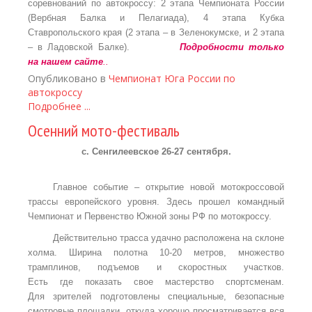
соревнований по автокроссу: 2 этапа Чемпионата России
(Вербная Балка и Пелагиада), 4 этапа Кубка
Ставропольского края (2 этапа – в Зеленокумске, и 2 этапа
– в Ладовской Балке).
Подробности только
на нашем
сайте
..
Опубликовано в
Чемпионат Юга России по
автокроссу
Подробнее ...
Осенний мото-фестиваль
с. Сенгилеевское 26-27 сентября.
Главное событие – открытие новой мотокроссовой
трассы европейского уровня. Здесь прошел командный
Чемпионат и Первенство Южной зоны РФ по мотокроссу.
Действительно трасса удачно расположена на склоне
холма. Ширина полотна 10-20 метров, множество
трамплинов, подъемов и скоростных участков.
Есть где показать свое мастерство спортсменам.
Для зрителей подготовлены специальные, безопасные
смотровые площадки, откуда хорошо просматривается вся